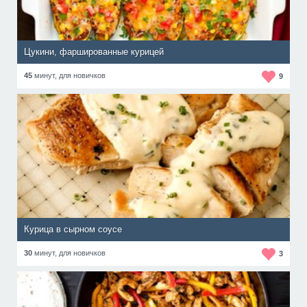
Цукини, фаршированные курицей
45
минут,
для новичков
9
Курица в сырном соусе
30
минут,
для новичков
3