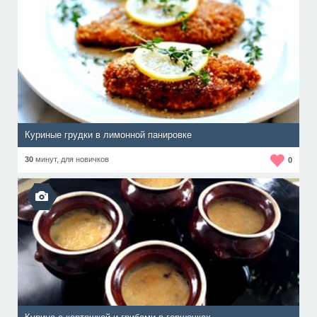
Куриные грудки в лимонной панировке
30
минут,
для новичков
0