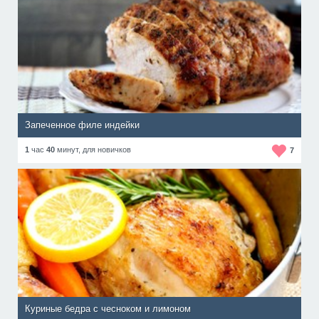
Запеченное филе индейки
1
час
40
минут,
для новичков
7
Куриные бедра с чесноком и лимоном