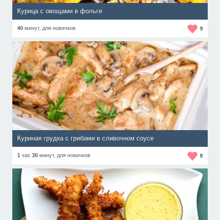
Курица с овощами в фольге
40
минут,
для новичков
9
Куриная грудка с грибами в сливочном соусе
1
час
30
минут,
для новичков
8