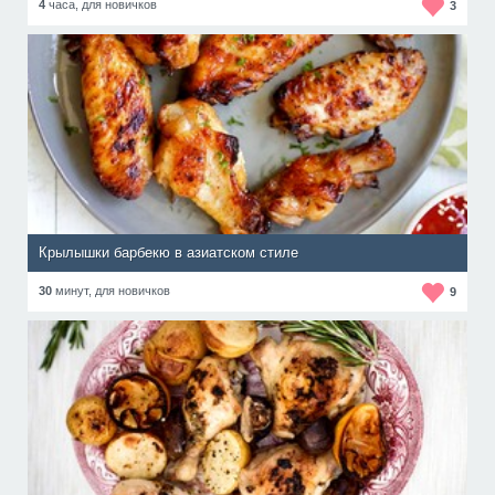
4
часа,
для новичков
3
Крылышки барбекю в азиатском стиле
30
минут,
для новичков
9