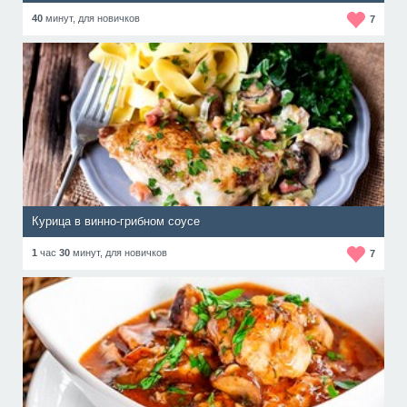
40
минут,
для новичков
7
Курица в винно-грибном соусе
1
час
30
минут,
для новичков
7