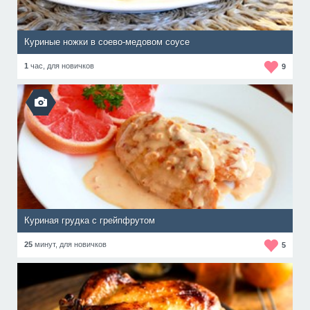
Куриные ножки в соево-медовом соусе
1
час,
для новичков
9
Куриная грудка с грейпфрутом
25
минут,
для новичков
5