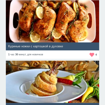
Куриные ножки с картошкой в духовке
1
час
30
минут,
для новичков
4