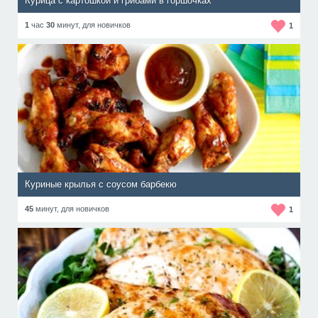
Курица с картошкой и грибами в горшочках
1
час
30
минут,
для новичков
1
Куриные крылья с соусом барбекю
45
минут,
для новичков
1