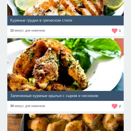
Куриные грудки в греческом стиле
15
минут,
для новичков
1
Запеченные куриные крылья с сыром и чесноком
30
минут,
для новичков
2