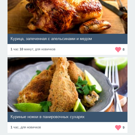
Курица, запеченная с апельсинами и медом
1
час
10
минут,
для новичков
8
Куриные ножки в панировочных сухарях
1
час,
для новичков
9