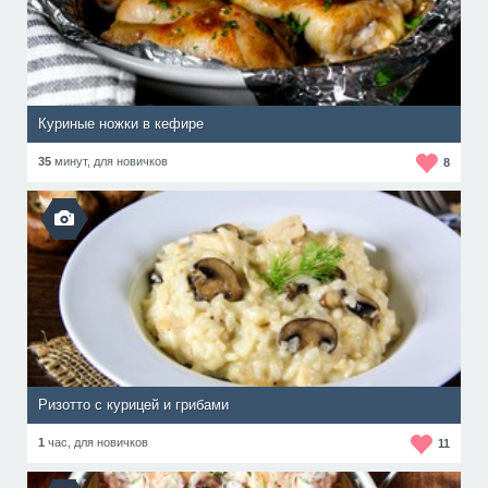
Куриные ножки в кефире
35
минут,
для новичков
8
Ризотто с курицей и грибами
1
час,
для новичков
11