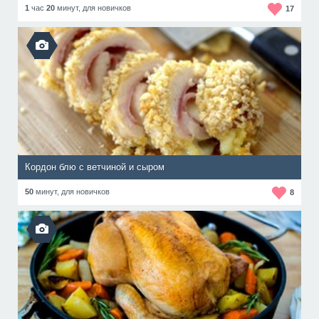
1
час
20
минут,
для новичков
17
Кордон блю с ветчиной и сыром
50
минут,
для новичков
8