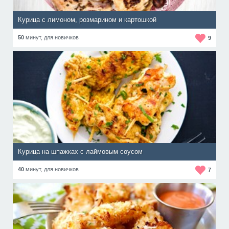
Курица с лимоном, розмарином и картошкой
50
минут,
для новичков
9
Курица на шпажках с лаймовым соусом
40
минут,
для новичков
7