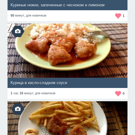
Куриные ножки, запеченные с чесноком и лимоном
50
минут,
для новичков
1
Курица в кисло-сладком соусе
1
час
10
минут,
для новичков
0