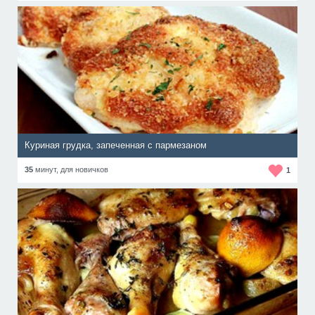
Куриная грудка, запеченная с пармезаном
35
минут,
для новичков
1