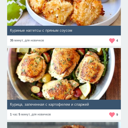
Куриные наггетсы с пряным соусом
35
минут,
для новичков
4
Курица, запеченная с картофелем и спаржей
1
час
5
минут,
для новичков
9