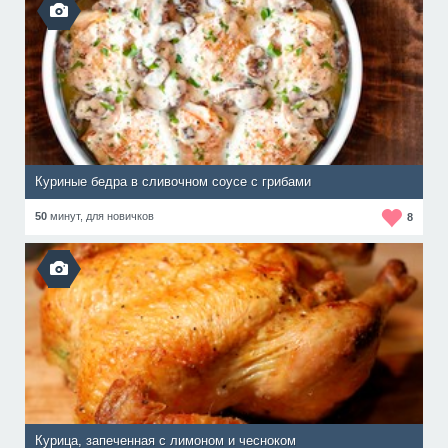
Куриные бедра в сливочном соусе с грибами
50
минут,
для новичков
8
Курица, запеченная с лимоном и чесноком