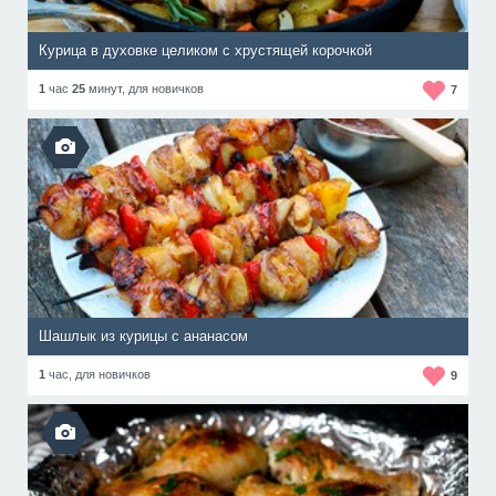
Курица в духовке целиком с хрустящей корочкой
1
час
25
минут,
для новичков
7
Шашлык из курицы с ананасом
1
час,
для новичков
9