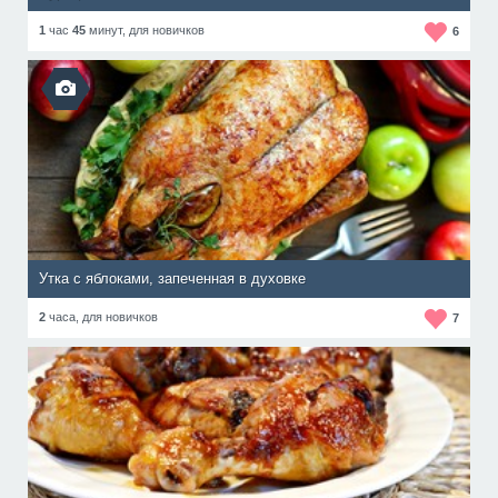
1
час
45
минут,
для новичков
6
Утка с яблоками, запеченная в духовке
2
часа,
для новичков
7