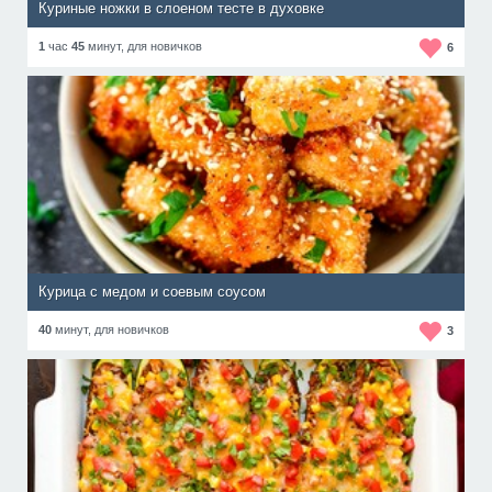
Куриные ножки в слоеном тесте в духовке
1
час
45
минут,
для новичков
6
Курица с медом и соевым соусом
40
минут,
для новичков
3