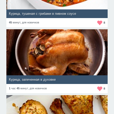
Курица, тушеная с грибами в пивном соусе
45
минут,
для новичков
8
Курица, запеченная в духовке
1
час
45
минут,
для новичков
8