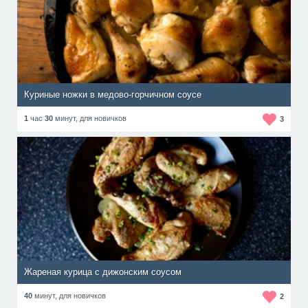
Куриные ножки в медово-горчичном соусе
1
час
30
минут,
для новичков
3
Жареная курица с дижонским соусом
40
минут,
для новичков
2