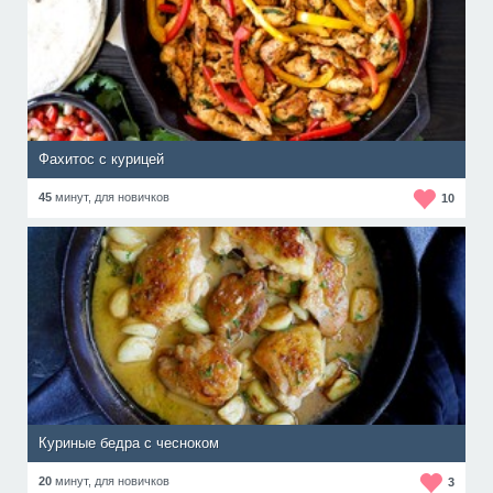
Фахитос с курицей
45
минут,
для новичков
10
Куриные бедра с чесноком
20
минут,
для новичков
3