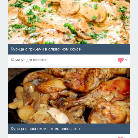
Курица с грибами в сливочном соусе
30
минут,
для новичков
9
Курица с чесноком в медленноварке