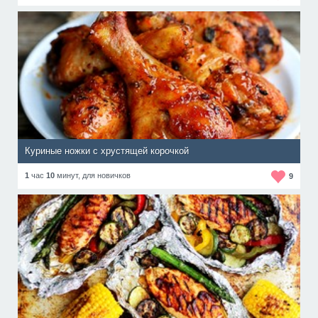
Куриные ножки с хрустящей корочкой
1
час
10
минут,
для новичков
9