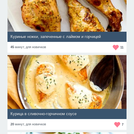
Куриные ножки, запеченные с лаймом и горчицей
45
минут,
для новичков
11
Курица в сливочно-горчичном соусе
20
минут,
для новичков
7