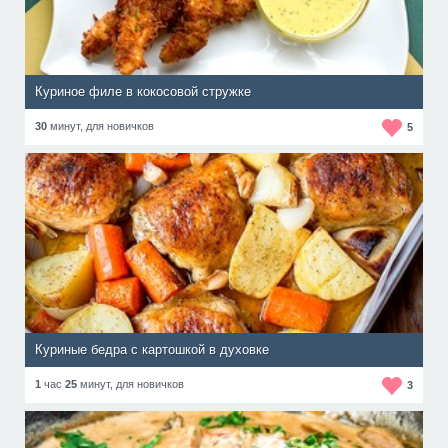
Куриное филе в кокосовой стружке
30
минут,
для новичков
5
Куриные бедра с картошкой в духовке
1
час
25
минут,
для новичков
3