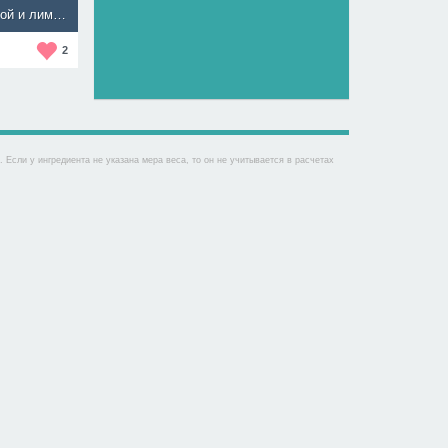
Фрикадельки из баранины с фетой и лимоном
2
Если у ингредиента не указана мера веса, то он не учитывается в расчетах