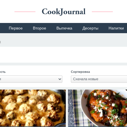
Первое
Второе
Выпечка
Десерты
Напитки
к
сть
Сортировка