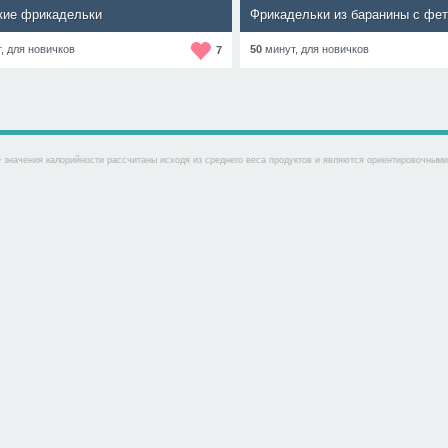
ие фрикадельки
т,
для новичков
50
минут,
для новичков
7
 значения калорийности рассчитаны исходя из среднего веса продуктов и являются ориентировочными. 