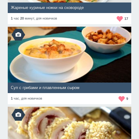
Жареные куриные ножки на сковороде
1
час
20
минут,
для новичков
17
Суп с грибами и плавленным сыром
1
час,
для новичков
9