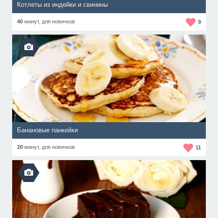
Котлеты из индейки и свинины
40
минут,
для новичков
9
Банановые панкейки
20
минут,
для новичков
11