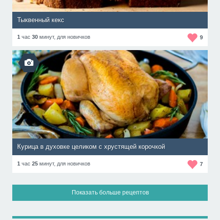
Тыквенный кекс
1
час
30
минут,
для новичков
9
Курица в духовке целиком с хрустящей корочкой
1
час
25
минут,
для новичков
7
Показать больше рецептов