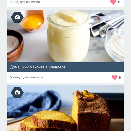
1
час,
для новичков
11
Домашний майонез в блендере
5
минут,
для новичков
9