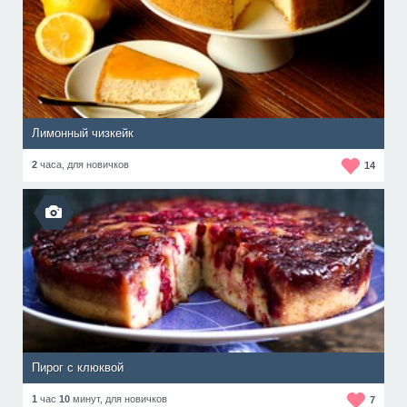
Лимонный чизкейк
2
часа,
для новичков
14
Пирог с клюквой
1
час
10
минут,
для новичков
7