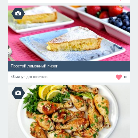
Простой лимонный пирог
45
минут,
для новичков
10