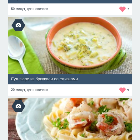
50
минут,
для новичков
7
Суп-пюре из брокколи со сливками
20
минут,
для новичков
9