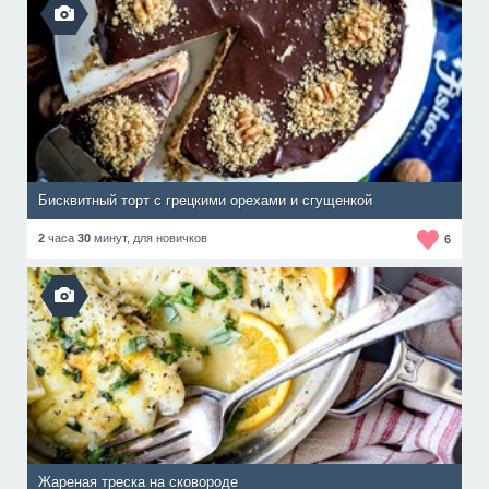
Бисквитный торт с грецкими орехами и сгущенкой
2
часа
30
минут,
для новичков
6
Жареная треска на сковороде