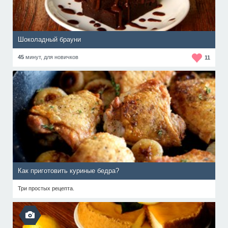
Шоколадный брауни
45
минут,
для новичков
11
Как приготовить куриные бедра?
Три простых рецепта.