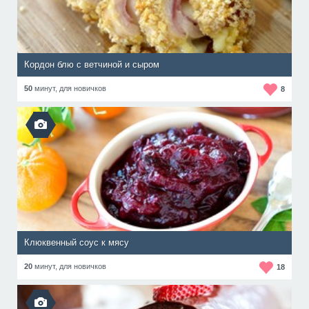
Кордон блю с ветчиной и сыром
50
минут,
для новичков
8
Клюквенный соус к мясу
20
минут,
для новичков
18