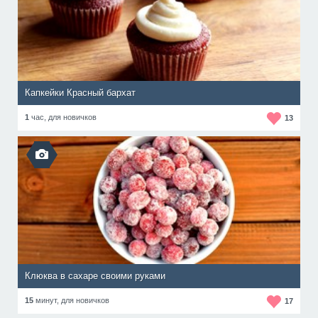
Капкейки Красный бархат
1
час,
для новичков
13
Клюква в сахаре своими руками
15
минут,
для новичков
17