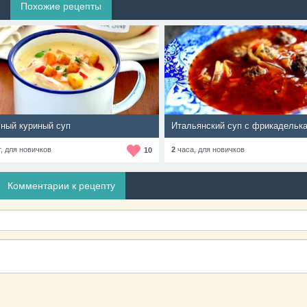
Похожие рецепты
ный куриный суп
Итальянский суп с фрикадельк
т,
для новичков
2
часа,
для новичков
10
Комментарии к рецепту