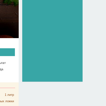
ьтат
да
1
литр
вых ложки