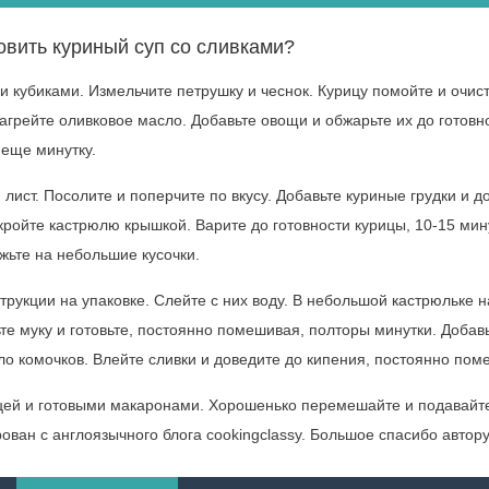
овить куриный суп со сливками?
 кубиками. Измельчите петрушку и чеснок. Курицу помойте и очист
агрейте оливковое масло. Добавьте овощи и обжарьте их до готовн
 еще минутку.
 лист. Посолите и поперчите по вкусу. Добавьте куриные грудки и д
кройте кастрюлю крышкой. Варите до готовности курицы, 10-15 мину
ежьте на небольшие кусочки.
трукции на упаковке. Слейте с них воду. В небольшой кастрюльке н
те муку и готовьте, постоянно помешивая, полторы минутки. Добав
ло комочков. Влейте сливки и доведите до кипения, постоянно пом
рицей и готовыми макаронами. Хорошенько перемешайте и подавайт
ван с англоязычного блога cookingclassy. Большое спасибо автору