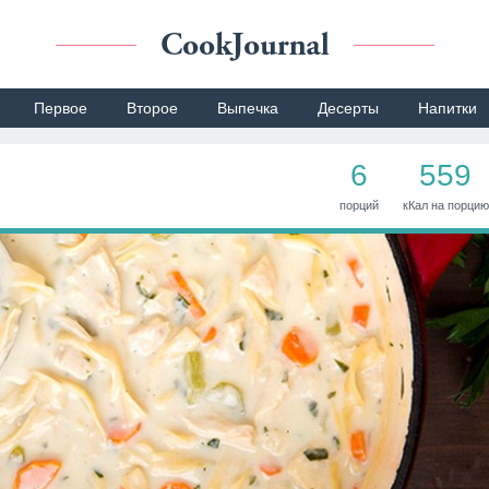
Первое
Второе
Выпечка
Десерты
Напитки
6
559
порций
кКал на порцию