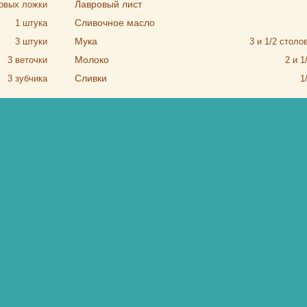
Лавровый лист
овых ложки
Сливочное масло
1
штука
Мука
3
штуки
3 и 1/2
столо
Молоко
3
веточки
2 и 1
Сливки
3
зубчика
1