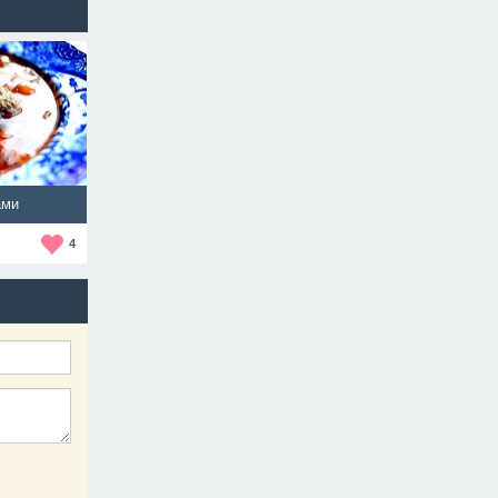
ами
4