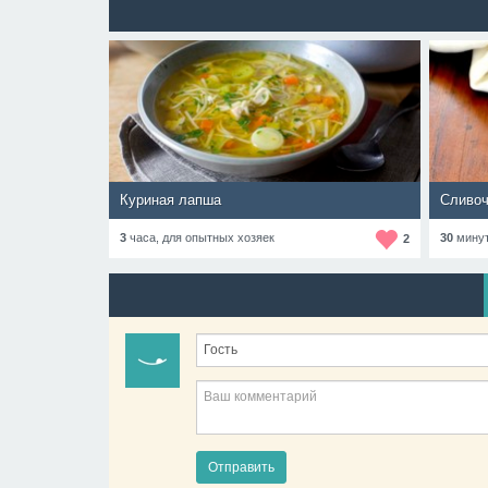
Куриная лапша
Сливоч
3
часа,
для опытных хозяек
30
мину
2
Отправить