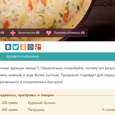
о
(0)
Было вкусно
(9)
Пальчики оближешь
(8)
Добавить в избранное
ычную куриную лапшу?) Обязательно попробуйте, потому что резул
очень нежным и еще более сытным. Прекрасно подойдет для перио
оряченького и относительно быстрого.
редиенты, приправы и специи
Куриный бульон
200
грамм
Петрушка
450
грамм
3
столо