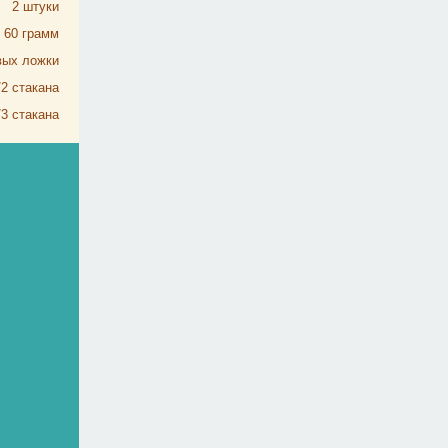
2
штуки
60
грамм
вых ложки
/2
стакана
/3
стакана