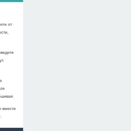
ите от
ости,
оведите
т.
а
ьте
ешивая.
е вместе
.