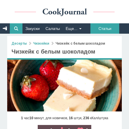
Закуски
Салаты
Еще...
Статьи
Десерты
Чизкейки
Чизкейк с белым шоколадом
Чизкейк с белым шоколадом
1
час
10
минут,
для новичков,
16
штук,
236
кКал/штука