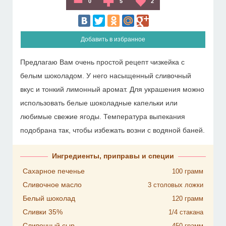
0
5
2
Добавить в избранное
Предлагаю Вам очень простой рецепт чизкейка с
белым шоколадом. У него насыщенный сливочный
вкус и тонкий лимонный аромат. Для украшения можно
использовать белые шоколадные капельки или
любимые свежие ягоды. Температура выпекания
подобрана так, чтобы избежать возни с водяной баней.
Ингредиенты, приправы и специи
Сахарное печенье
100
грамм
Сливочное масло
3
столовых ложки
Белый шоколад
120
грамм
Сливки 35%
1/4
стакана
Сливочный сыр
450
грамм