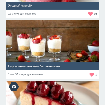
Ягодный чизкейк
10
минут,
для новичков
10
Порционные чизкейки без выпекания
1
час
30
минут,
для новичков
1