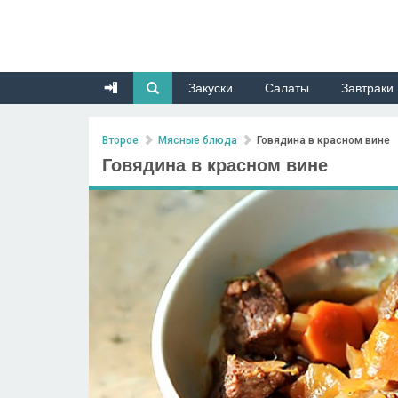
Закуски
Салаты
Завтраки
Второе
Мясные блюда
Говядина в красном вине
Говядина в красном вине