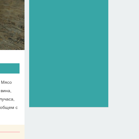
. Мясо
 вина,
лучаса,
 общем с