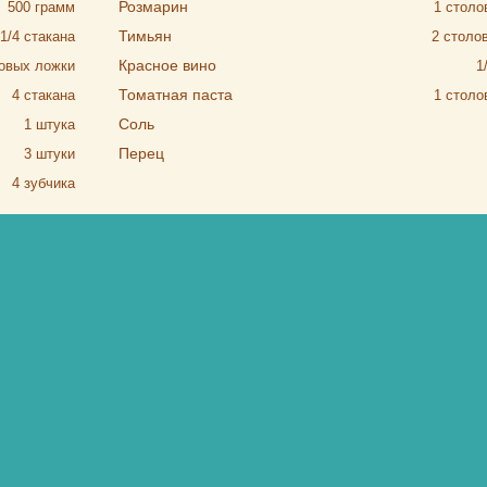
Розмарин
500
грамм
1
столо
Тимьян
1/4
стакана
2
столо
Красное вино
овых ложки
1
Томатная паста
4
стакана
1
столо
Соль
1
штука
Перец
3
штуки
4
зубчика