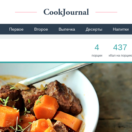
Первое
Второе
Выпечка
Десерты
Напитки
4
437
порции
кКал на порцию