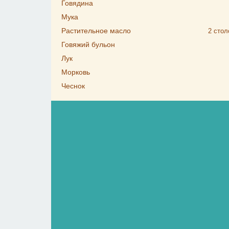
Говядина
Мука
Растительное масло
2
стол
Говяжий бульон
Лук
Морковь
Чеснок