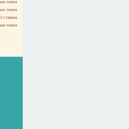
вая ложка
вых ложки
/2
стакана
вая ложка