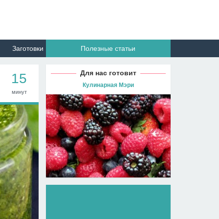
Заготовки
Полезные статьи
Для нас готовит
15
Кулинарная Мэри
минут