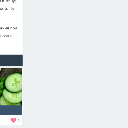
 5 минут.
мата. Не
вания при
ован с
3