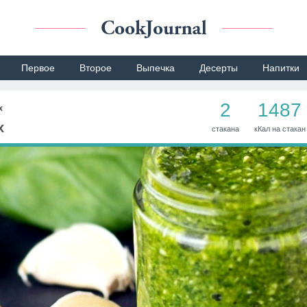
Первое
Второе
Выпечка
Десерты
Напитки
2
1487
х
х
стакана
кКал на стакан