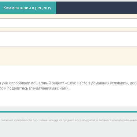
Комментарии к рецепту
вы уже опробовали пошаговый рецепт «Соус Песто в домашних условиях», доб
то и поделитесь впечатлениями с нами.
 значения калорийности рассчитаны исходя из среднего веса продуктов и являются ориентировочными. 