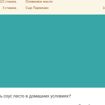
Оливковое масло
1/2
стакана
Сыр Пармезан
3
стакана
1
ть соус песто в домашних условиях?