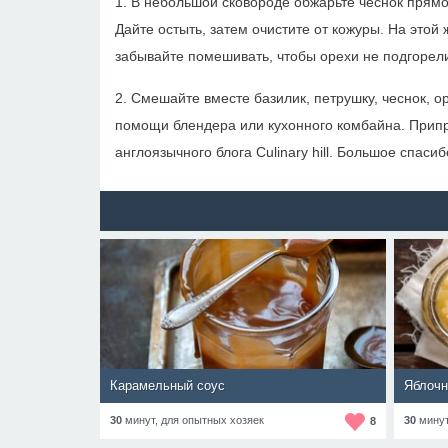
1. В небольшой сковороде обжарьте чеснок прямо 
Дайте остыть, затем очистите от кожуры. На этой
забывайте помешивать, чтобы орехи не подгорел
2. Смешайте вместе базилик, петрушку, чеснок, о
помощи блендера или кухонного комбайна. Припра
англоязычного блога Culinary hill. Большое спасиб
Карамельный соус
Яблочн
30
минут,
для опытных хозяек
30
мину
8