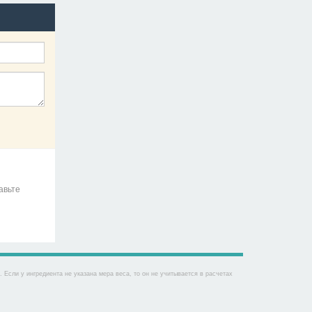
авьте
Если у ингредиента не указана мера веса, то он не учитывается в расчетах