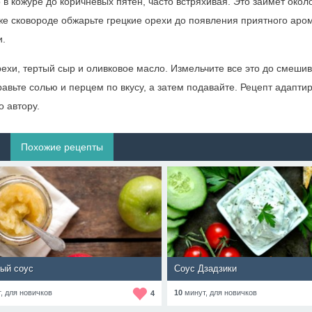
в кожуре до коричневых пятен, часто встряхивая. Это займет около
 же сковороде обжарьте грецкие орехи до появления приятного аро
и.
рехи, тертый сыр и оливковое масло. Измельчите все это до смеши
вьте солью и перцем по вкусу, а затем подавайте. Рецепт адаптир
о автору.
Похожие рецепты
ый соус
Соус Дзадзики
т,
для новичков
10
минут,
для новичков
4