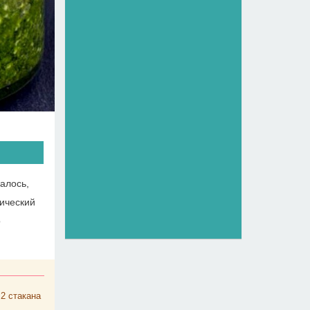
алось,
сический
о
2
стакана