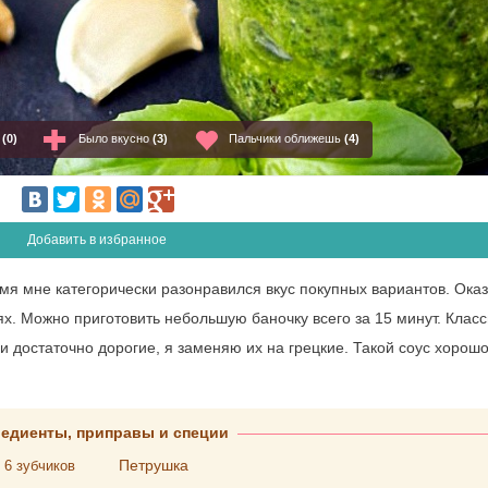
о
(0)
Было вкусно
(3)
Пальчики оближешь
(4)
Добавить в избранное
мя мне категорически разонравился вкус покупных вариантов. Оказ
ях. Можно приготовить небольшую баночку всего за 15 минут. Клас
ни достаточно дорогие, я заменяю их на грецкие. Такой соус хорош
редиенты, приправы и специи
Петрушка
6
зубчиков