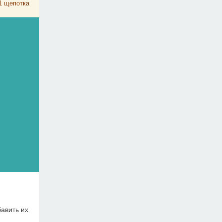
1
щепотка
бавить их