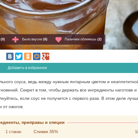
о
(0)
Было вкусно
(6)
Пальчики оближешь
(2)
Добавить в избранное
льного соуса, ведь между нужным янтарным цветом и неаппетитно
новений. Секрет в том, чтобы держать все ингредиенты наготове и 
лнуйтесь, если соус не получится с первого раза. В этом деле лучш
и от ожогов.
редиенты, приправы и специи
Сливки 35%
1
стакан
1