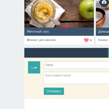
Яблочный соус
Домашн
30
минут,
для новичков
5
минут
4
Отправить