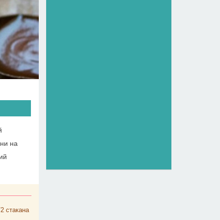
й
ни на
ий
/2
стакана