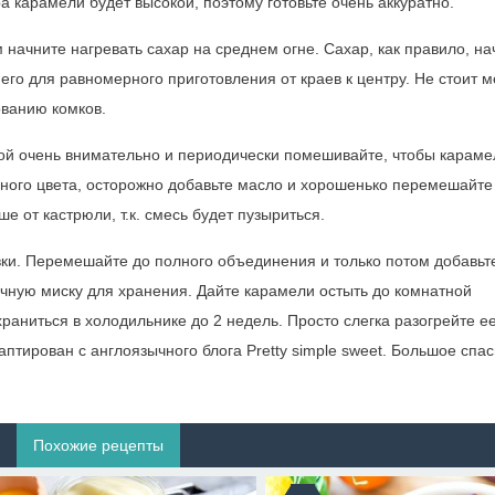
ра карамели будет высокой, поэтому готовьте очень аккуратно.
 начните нагревать сахар на среднем огне. Сахар, как правило, на
 его для равномерного приготовления от краев к центру. Не стоит 
ованию комков.
ькой очень внимательно и периодически помешивайте, чтобы караме
арного цвета, осторожно добавьте масло и хорошенько перемешайте
 от кастрюли, т.к. смесь будет пузыриться.
ивки. Перемешайте до полного объединения и только потом добавьт
чную миску для хранения. Дайте карамели остыть до комнатной
аниться в холодильнике до 2 недель. Просто слегка разогрейте ее
птирован с англоязычного блога Pretty simple sweet. Большое спа
Похожие рецепты