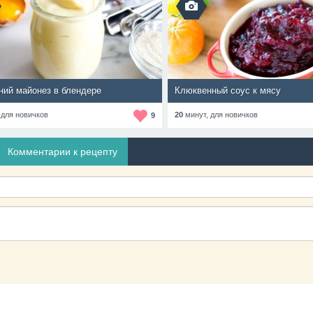
ий майонез в блендере
Клюквенный соус к мясу
,
для новичков
20
минут,
для новичков
9
Комментарии к рецепту