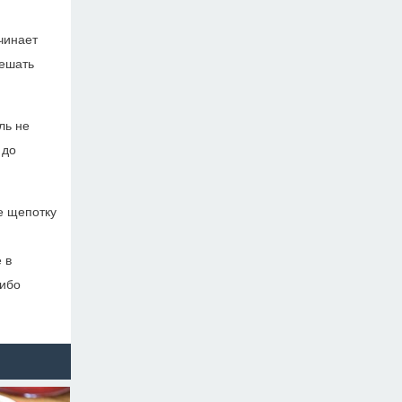
чинает
мешать
ль не
 до
е щепотку
 в
сибо