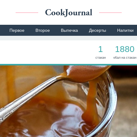
Первое
Второе
Выпечка
Десерты
Напитки
1
1880
стакан
кКал на стакан