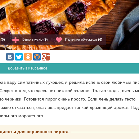
о
(0)
Было вкусно
(9)
Пальчики оближешь
(6)
Добавить в избранное
ирав пару симпатичных лукошек, я решила испечь свой любимый пир
крет в том, что здесь нет никакой заливки. Только ягоды, очень м
 черники. Готовится пирог очень просто. Если лень делать тесто
можно отказаться, она лишь придает тонкий дразнящий аромат. Под
нильного мороженого.
диенты для черничного пирога