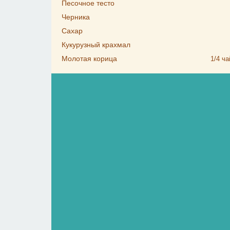
Песочное тесто
Черника
Сахар
Кукурузный крахмал
Молотая корица
1/4
ча