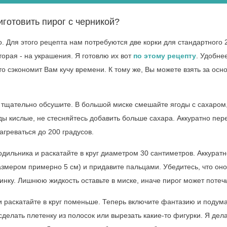
иготовить пирог с черникой?
. Для этого рецепта нам потребуются две корки для стандартного 
торая - на украшения. Я готовлю их вот
по этому рецепту
. Удобне
то сэкономит Вам кучу времени. К тому же, Вы можете взять за осн
 тщательно обсушите. В большой миске смешайте ягоды с сахаром
ды кислые, не стесняйтесь добавить больше сахара. Аккуратно пе
нагреваться до 200 градусов.
лодильника и раскатайте в круг диаметром 30 сантиметров. Аккуратн
азмером примерно 5 см) и придавите пальцами. Убедитесь, что оно
инку. Лишнюю жидкость оставьте в миске, иначе пирог может потечь
 и раскатайте в круг поменьше. Теперь включите фантазию и подума
делать плетенку из полосок или вырезать какие-то фигурки. Я дел