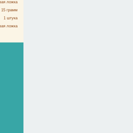
вая ложка
15
грамм
1
штука
вая ложка