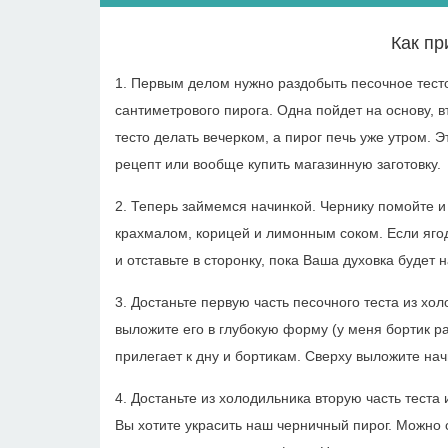
Как пр
1. Первым делом нужно раздобыть песочное тесто
сантиметрового пирога. Одна пойдет на основу, в
тесто делать вечерком, а пирог печь уже утром. Э
рецепт или вообще купить магазинную заготовку.
2. Теперь займемся начинкой. Чернику помойте и
крахмалом, корицей и лимонным соком. Если яго
и отставьте в сторонку, пока Ваша духовка будет 
3. Достаньте первую часть песочного теста из хо
выложите его в глубокую форму (у меня бортик р
прилегает к дну и бортикам. Сверху выложите нач
4. Достаньте из холодильника вторую часть теста
Вы хотите украсить наш черничный пирог. Можно с