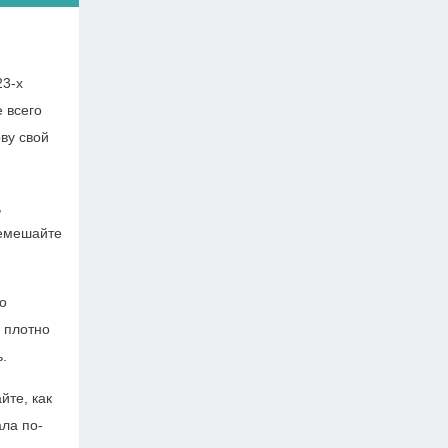
23-х
е всего
ову свой
,
ремешайте
о
 плотно
.
йте, как
ала по-