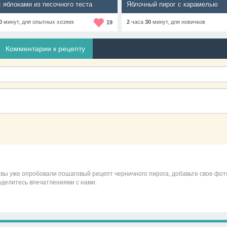
с яблоками из песочного теста
Яблочный пирог с карамелью
0
минут,
для опытных хозяек
2
часа
30
минут,
для новичков
19
Комментарии к рецепту
 вы уже опробовали пошаговый рецепт черничного пирога, добавьте свое фот
оделитесь впечатлениями с нами.