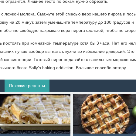
 не отразится. Лишнее тесто по бокам нужно обрезать.
е с ложкой молока. Смажьте этой смесью верх нашего пирога и пос
овку на 20 минут, затем уменьшите температуру до 180 градусов и
 я обычно свободно накрываю верх пирога фольгой, чтобы не сгоре
ь постоять при комнатной температуре хотя бы 3 часа. Нет, его нел
машних лучше вообще выгнать с кухни во избежание диверсий. Это
ой консистенции. Готовый пирог подавайте с ванильным морожены
чного блога Sally's baking addiction. Большое спасибо автору.
Похожие рецепты