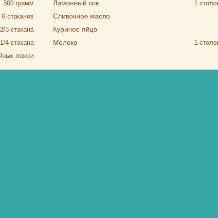
Лимонный сок
500
грамм
1
столо
Сливочное масло
6
стаканов
Куриное яйцо
2/3
стакана
Молоко
1/4
стакана
1
столо
йных ложки