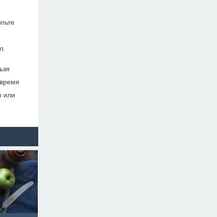
ыпьте
л.
ьзя
 время
м или