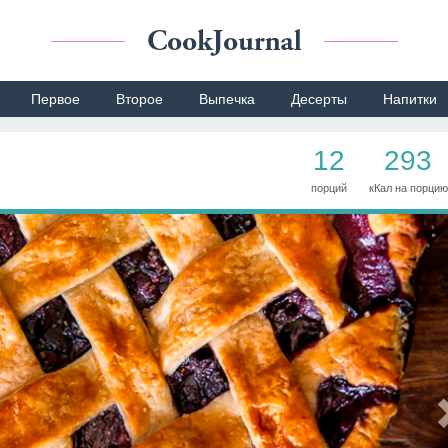
Первое
Второе
Выпечка
Десерты
Напитки
12
293
порций
кКал на порцию