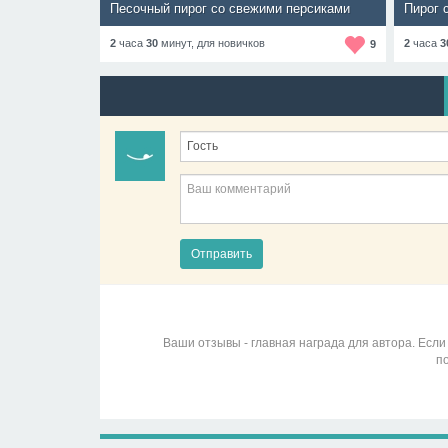
Песочный пирог со свежими персиками
Пирог 
2
часа
30
минут,
для новичков
2
часа
3
9
Отправить
Ваши отзывы - главная награда для автора. Если
п