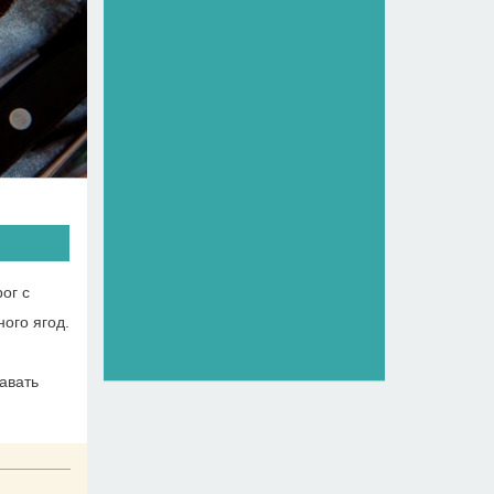
ог с
ного ягод.
авать