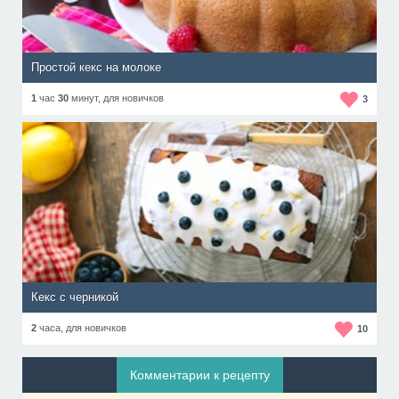
Простой кекс на молоке
1
час
30
минут,
для новичков
3
Кекс с черникой
2
часа,
для новичков
10
Комментарии к рецепту