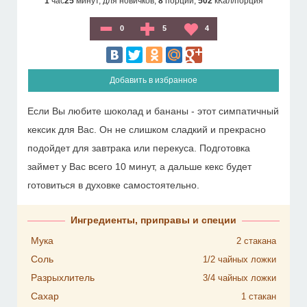
1
час
25
минут,
для новичков,
8
порций,
502
кКал/порция
0
5
4
Добавить в избранное
Если Вы любите шоколад и бананы - этот симпатичный
кексик для Вас. Он не слишком сладкий и прекрасно
подойдет для завтрака или перекуса. Подготовка
займет у Вас всего 10 минут, а дальше кекс будет
готовиться в духовке самостоятельно.
Ингредиенты, приправы и специи
Мука
2
стакана
Соль
1/2
чайных ложки
Разрыхлитель
3/4
чайных ложки
Сахар
1
стакан