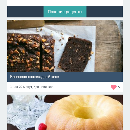
Похожие рецепты
Бананово-шоколадный кекс
1
час
20
минут,
для новичков
5