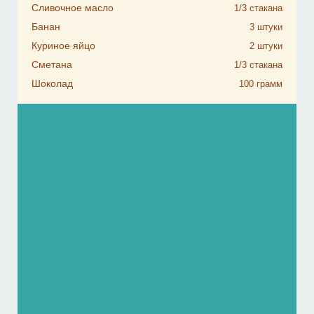
Сливочное масло
1/3
стакана
Банан
3
штуки
Куриное яйцо
2
штуки
Сметана
1/3
стакана
Шоколад
100
грамм