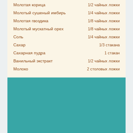
Молотая корица
1/2
чайных ложки
Молотый сушеный имбирь
1/4
чайных ложки
Молотая гвоздика
1/8
чайных ложки
Молотый мускатный орех
1/8
чайных ложки
Соль
1/4
чайных ложки
Сахар
1/3
стакана
Сахарная пудра
1
стакан
Ванильный экстракт
1/2
чайных ложки
Молоко
2
столовых ложки