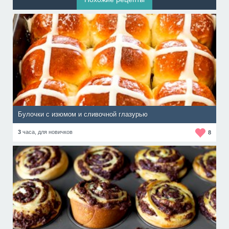
Булочки с изюмом и сливочной глазурью
3
часа,
для новичков
8