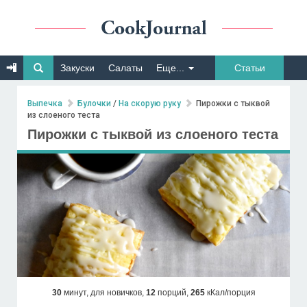
Закуски
Салаты
Еще...
Статьи
Выпечка
Булочки
/
На скорую руку
Пирожки с тыквой
из слоеного теста
Пирожки с тыквой из слоеного теста
30
минут,
для новичков,
12
порций,
265
кКал/порция