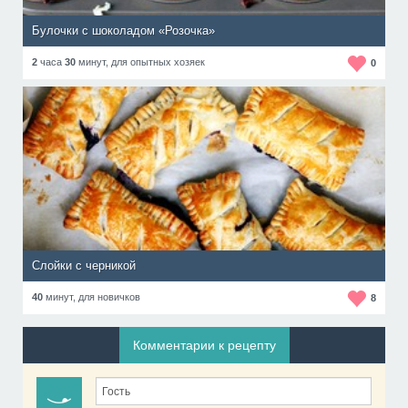
Булочки с шоколадом «Розочка»
2
часа
30
минут,
для опытных хозяек
0
Слойки с черникой
40
минут,
для новичков
8
Комментарии к рецепту