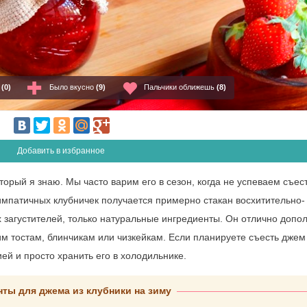
о
(0)
Было вкусно
(9)
Пальчики оближешь
(8)
Добавить в избранное
орый я знаю. Мы часто варим его в сезон, когда не успеваем съест
импатичных клубничек получается примерно стакан восхитительно-
 загустителей, только натуральные ингредиенты. Он отлично допо
им тостам, блинчикам или чизкейкам. Если планируете съесть джем
ей и просто хранить его в холодильнике.
ты для джема из клубники на зиму