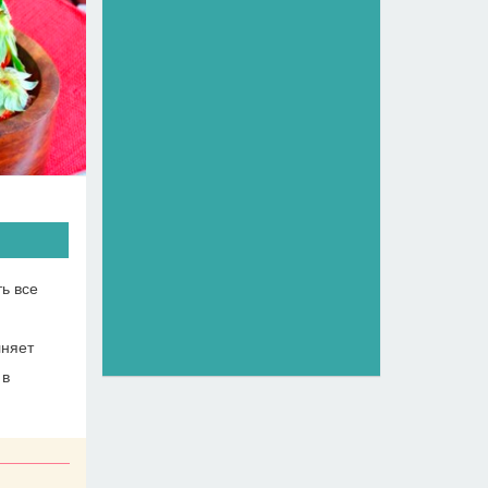
ь все
лняет
 в