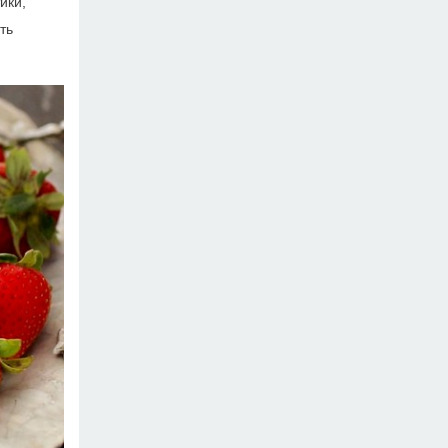
ики,
ть