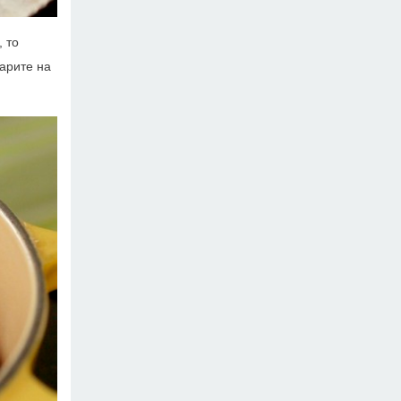
 то
варите на