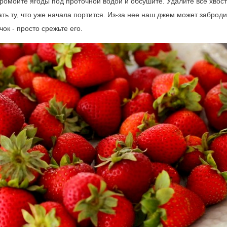
омойте ягоды под проточной водой и обсушите. Удалите все хвост
ть ту, что уже начала портится. Из-за нее наш джем может заброди
ок - просто срежьте его.