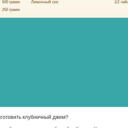
Лимонный сок
500
грамм
1/2
чай
250
грамм
иготовить клубничный джем?