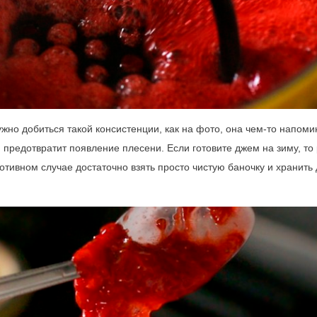
ужно добиться такой консистенции, как на фото, она чем-то напоми
 предотвратит появление плесени. Если готовите джем на зиму, то
отивном случае достаточно взять просто чистую баночку и хранить