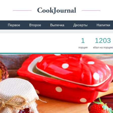
Первое
Второе
Выпечка
Десерты
Напитки
1
1203
порция
кКал на порцию