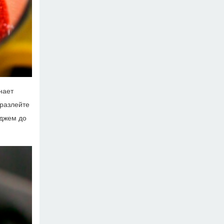
нает
 разлейте
 джем до