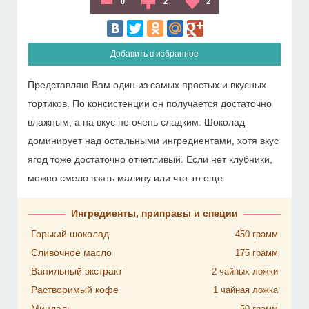
0
2
2
Добавить в избранное
Представляю Вам один из самых простых и вкусных
тортиков. По консистенции он получается достаточно
влажным, а на вкус не очень сладким. Шоколад
доминирует над остальными ингредиентами, хотя вкус
ягод тоже достаточно отчетливый. Если нет клубники,
можно смело взять малину или что-то еще.
Ингредиенты, приправы и специи
Горький шоколад
450
грамм
Сливочное масло
175
грамм
Ванильный экстракт
2
чайных ложки
Растворимый кофе
1
чайная ложка
Миндаль
50
грамм