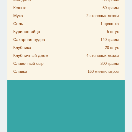
Кешью
50
грамм
Мука
2
столовых ложки
Соль
1
щепотка
Куриное яйцо
5
штук
Сахарная пудра
140
грамм
Клубника
20
штук
Клубничный джем
4
столовых ложки
Сливочный сыр
200
грамм
Сливки
160
миллилитров