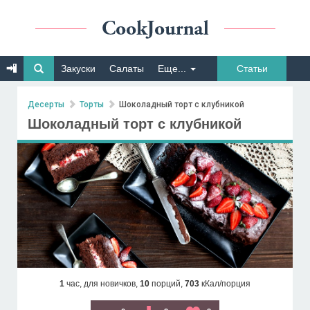
Закуски
Салаты
Еще...
Статьи
Десерты
Торты
Шоколадный торт с клубникой
Шоколадный торт с клубникой
1
час,
для новичков,
10
порций,
703
кКал/порция