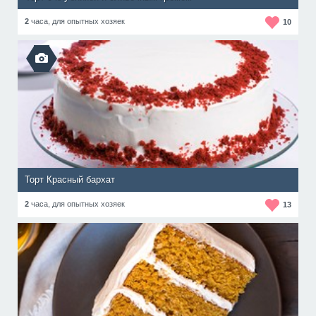
2
часа,
для опытных хозяек
10
Торт Красный бархат
2
часа,
для опытных хозяек
13