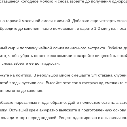
оставшееся холодное молоко и снова взбейте до получения одноро
на горячей молочной смеси к яичной. Добавьте еще четверть стака
Доведите до кипения, часто помешивая, и варите 1-2 минуты, пока
ный сыр и половину чайной ложки ванильного экстракта. Взбейте д
то, чтобы убрать оставшиеся комочки и накройте пищевой пленко
 снова взбейте ее до гладкости.
режьте на ломтики. В небольшой миске смешайте 3/4 стакана клубни
чтоб ягоды пустили сок. Вылейте этот сок в кастрюльку, смешайте 
енном огне до кипения.
 добавьте нарезанные ягоды обратно. Дайте полностью остыть, а зат
нику. Остывший крем аккуратно выложите в подготовленную основу
 охладите тарт перед подачей. Рецепт адаптирован с англоязычног