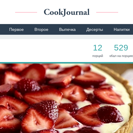
Первое
Второе
Выпечка
Десерты
Напитки
12
529
порций
кКал на порцию