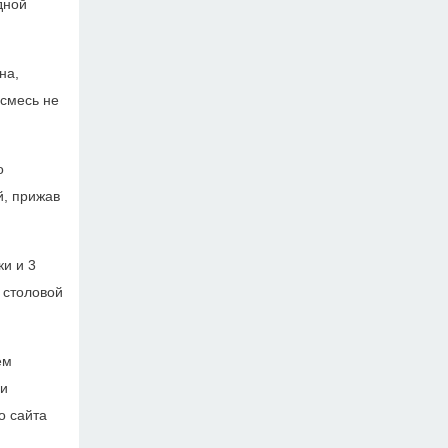
дной
на,
 смесь не
о
й, прижав
ки и 3
с столовой
ем
 и
о сайта