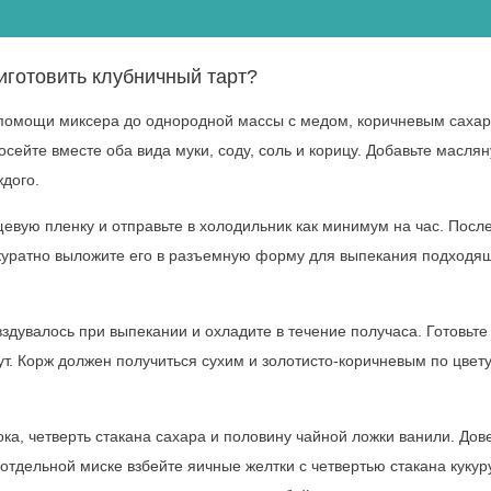
иготовить клубничный тарт?
 помощи миксера до однородной массы с медом, коричневым сахар
сейте вместе оба вида муки, соду, соль и корицу. Добавьте масля
дого.
щевую пленку и отправьте в холодильник как минимум на час. После
аккуратно выложите его в разъемную форму для выпекания подходя
вздувалось при выпекании и охладите в течение получаса. Готовьте
ут. Корж должен получиться сухим и золотисто-коричневым по цвету
ка, четверть стакана сахара и половину чайной ложки ванили. Дов
В отдельной миске взбейте яичные желтки с четвертью стакана кукур