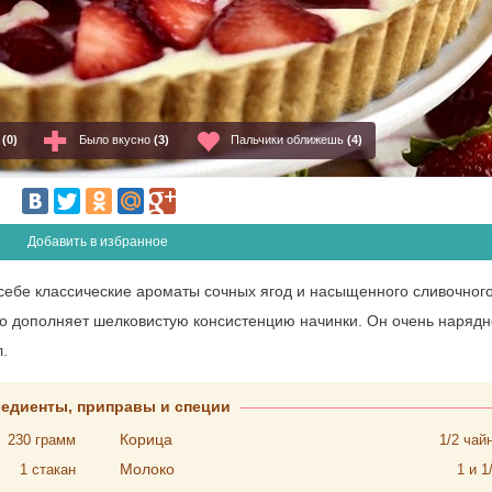
о
(0)
Было вкусно
(3)
Пальчики оближешь
(4)
Добавить в избранное
себе классические ароматы сочных ягод и насыщенного сливочног
но дополняет шелковистую консистенцию начинки. Он очень нарядн
.
редиенты, приправы и специи
Корица
230
грамм
1/2
чай
Молоко
1
стакан
1 и 1