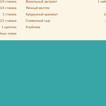
Ванильный экстракт
1/4
стакана
1
чай
Яичный желток
1/4
стакана
Кукурузный крахмал
2
стакана
1
Сливочный сыр
1/2
стакана
Клубника
1
щепотка
йных ложки