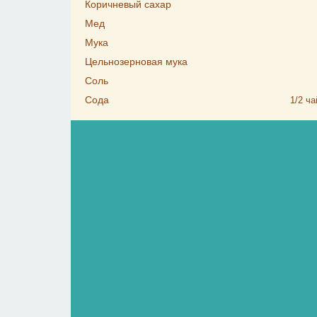
Коричневый сахар
Мед
Мука
Цельнозерновая мука
Соль
Сода
1/2
ча