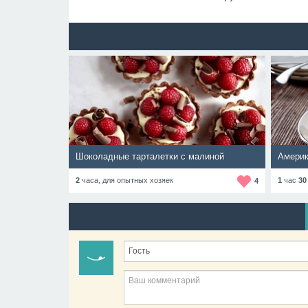
Шоколадные тарталетки с малиной
Америк
2
часа,
для опытных хозяек
1
час
30
4