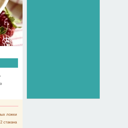
о
о
ных ложки
/2
стакана