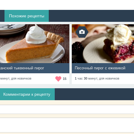
Похожие рецепты
анский тыквенный пирог
Песочный пирог с ежевикой
минут,
для новичков
1
час
30
минут,
для новичков
15
Комментарии к рецепту