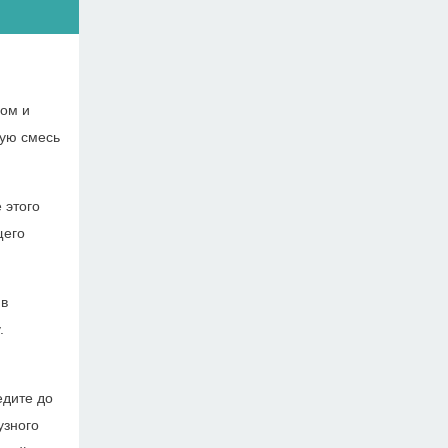
ом и
ную смесь
 этого
щего
 в
.
едите до
узного