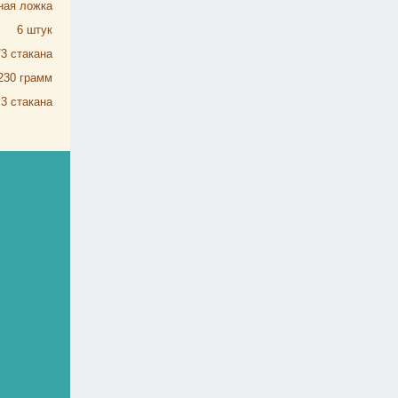
ная ложка
6
штук
/3
стакана
230
грамм
3
стакана