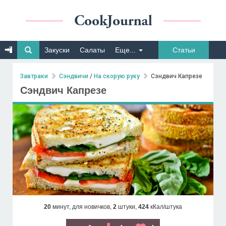
Закуски
Салаты
Еще...
Статьи
Завтраки
Сэндвичи
/
На скорую руку
Сэндвич Капрезе
Сэндвич Капрезе
20
минут,
для новичков,
2
штуки,
424
кКал/штука