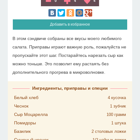
0
4
4
Добавить в избранное
В этом сэндвиче собраны все вкусы моего любимого
салата. Приправы играют важную роль, пожалуйста не
пропускайте этот шаг. Постарайтесь нарезать сыр как
можно тоньше. Это позволит ему растаять без
дополнительного прогрева в микроволновке.
Ингредиенты, приправы и специи
Белый хлеб
4
кусочка
Чеснок
1
зубчик
Сыр Моцарелла
100
грамм
Помидоры
1
штука
Базилик
2
столовых ложки
Сушеный чеснок
1/2
чайных ложки