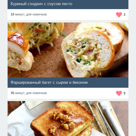
Куриный сэндвич с соусом песто
10
минут,
для новичков
3
Фаршированный багет с сыром и беконом
35
минут,
для новичков
9