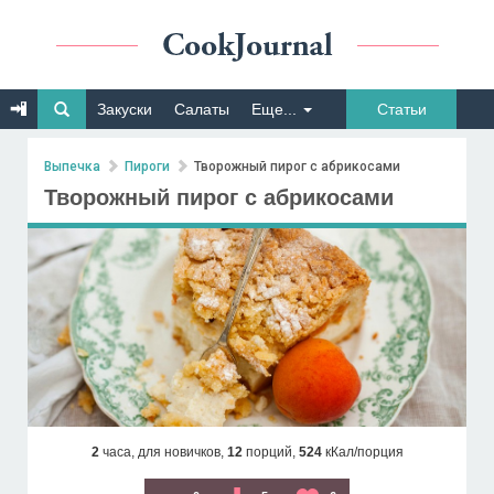
Закуски
Салаты
Еще...
Статьи
Выпечка
Пироги
Творожный пирог с абрикосами
Творожный пирог с абрикосами
2
часа,
для новичков,
12
порций,
524
кКал/порция