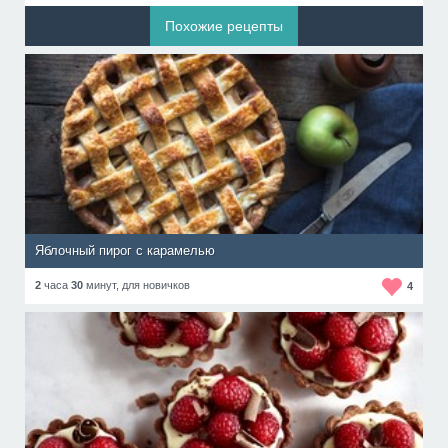
Похожие рецепты
Яблочный пирог с карамелью
2
часа
30
минут,
для новичков
4