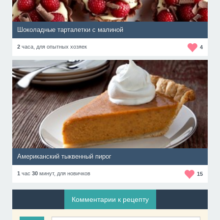
Шоколадные тарталетки с малиной
2
часа,
для опытных хозяек
4
Американский тыквенный пирог
1
час
30
минут,
для новичков
15
Комментарии к рецепту