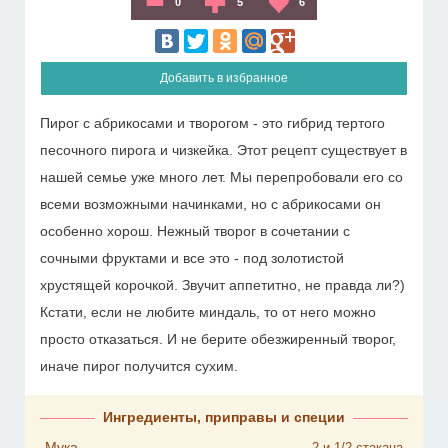
0
5
6
Добавить в избранное
Пирог с абрикосами и творогом - это гибрид тертого
песочного пирога и чизкейка. Этот рецепт существует в
нашей семье уже много лет. Мы перепробовали его со
всеми возможными начинками, но с абрикосами он
особенно хорош. Нежный творог в сочетании с
сочными фруктами и все это - под золотистой
хрустящей корочкой. Звучит аппетитно, не правда ли?)
Кстати, если не любите миндаль, то от него можно
просто отказаться. И не берите обезжиренный творог,
иначе пирог получится сухим.
Ингредиенты, приправы и специи
Мука
2 и 1/2
стакана