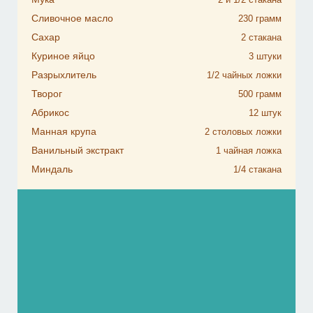
Сливочное масло
230
грамм
Сахар
2
стакана
Куриное яйцо
3
штуки
Разрыхлитель
1/2
чайных ложки
Творог
500
грамм
Абрикос
12
штук
Манная крупа
2
столовых ложки
Ванильный экстракт
1
чайная ложка
Миндаль
1/4
стакана