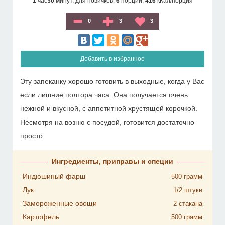
1
час
30
минут,
для новичков,
6
порций,
416
кКал/порция
0
3
3
Добавить в избранное
Эту запеканку хорошо готовить в выходные, когда у Вас
если лишние полтора часа. Она получается очень
нежной и вкусной, с аппетитной хрустящей корочкой.
Несмотря на возню с посудой, готовится достаточно
просто.
Ингредиенты, приправы и специи
Индюшиный фарш
500
грамм
Лук
1/2
штуки
Замороженные овощи
2
стакана
Картофель
500
грамм