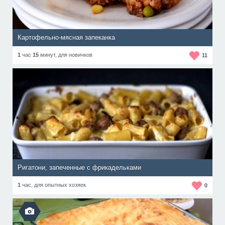
Картофельно-мясная запеканка
1
час
15
минут,
для новичков
11
Ригатони, запеченные с фрикадельками
1
час,
для опытных хозяек
0