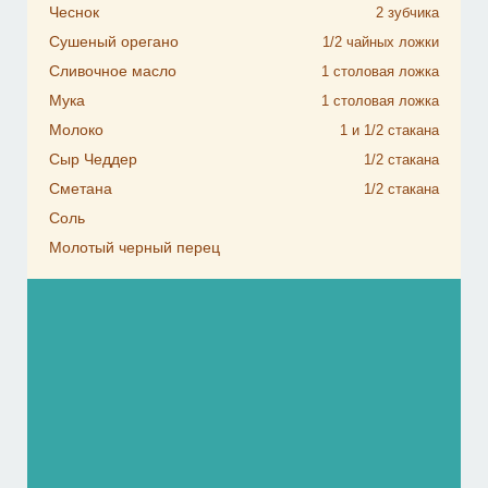
Чеснок
2
зубчика
Сушеный орегано
1/2
чайных ложки
Сливочное масло
1
столовая ложка
Мука
1
столовая ложка
Молоко
1 и 1/2
стакана
Сыр Чеддер
1/2
стакана
Сметана
1/2
стакана
Соль
Молотый черный перец