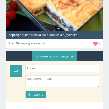
Картофельная запеканка с фаршем в духовке
1
час
30
минут,
для новичков
7
Комментарии к рецепту
Отправить