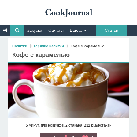
Закуски
Салаты
Еще...
Статьи
Напитки
Горячие напитки
Кофе с карамелью
Кофе с карамелью
5
минут,
для новичков,
2
стакана,
211
кКал/стакан