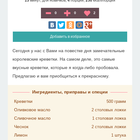
15
минут,
для новичков,
4
порции,
250
кКал/порция
0
0
2
Добавить в избранное
Сегодня у нас с Вами на повестке дня замечательные
королевские креветки. На самом деле, это самые
вкусные креветки, которые я когда-либо пробовала.
Предлагаю и вам приобщиться к прекрасному.
Ингредиенты, приправы и специи
Креветки
500
грамм
Оливковое масло
2
столовых ложки
Сливочное масло
1
столовая ложка
Чеснок
2
столовых ложки
Лимон
1
штука