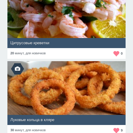
Цитрусовые креветки
20
минут,
для новичков
0
Луковые кольца в кляре
30
минут,
для новичков
9