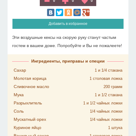
0
0
0
Добавить в избранное
Эти воздушные кексы на скорую руку станут частым
гостем в вашем доме. Попробуйте и Вы не пожалеете!
Ингредиенты, приправы и специи
Сахар
1 и 1/4
стакана
Молотая корица
1
столовая ложка
Сливочное масло
200
грамм
Мука
1 и 1/2
стакана
Разрыхлитель
1 и 1/2
чайных ложки
Соль
1/4
чайных ложки
Мускатный орех
1/4
чайных ложки
Куриное яйцо
1
штука
Ванильный сахар
1
столовая ложка