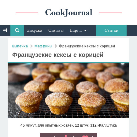
Закуски
Салаты
Еще...
Статьи
Выпечка
Маффины
Французские кексы с корицей
Французские кексы с корицей
45
минут,
для опытных хозяек,
12
штук,
312
кКал/штука