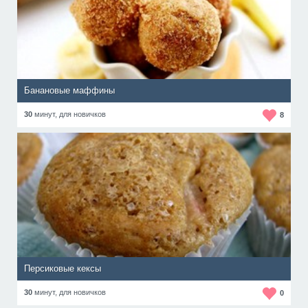
Банановые маффины
30
минут,
для новичков
8
Персиковые кексы
30
минут,
для новичков
0