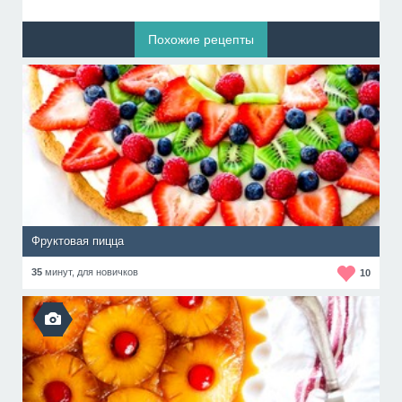
Похожие рецепты
Фруктовая пицца
35
минут,
для новичков
10