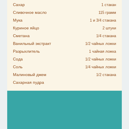
Сахар
1
стакан
Сливочное масло
115
грамм
Мука
1 и 3/4
стакана
Куриное яйцо
2
штуки
Сметана
1/4
стакана
Ванильный экстракт
1/2
чайных ложки
Разрыхлитель
1
чайная ложка
Сода
1/2
чайных ложки
Соль
1/4
чайных ложки
Малиновый джем
1/2
стакана
Сахарная пудра