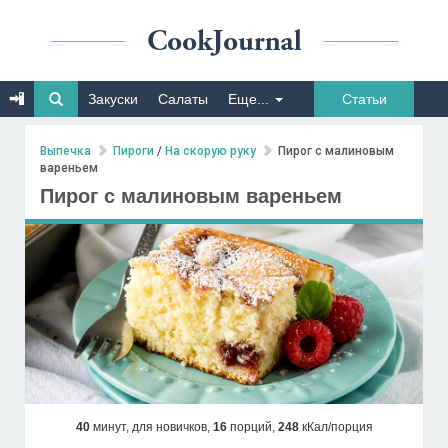
Закуски
Салаты
Еще...
Статьи
Выпечка
Пироги
/
На скорую руку
Пирог с малиновым
вареньем
Пирог с малиновым вареньем
40
минут,
для новичков,
16
порций,
248
кКал/порция