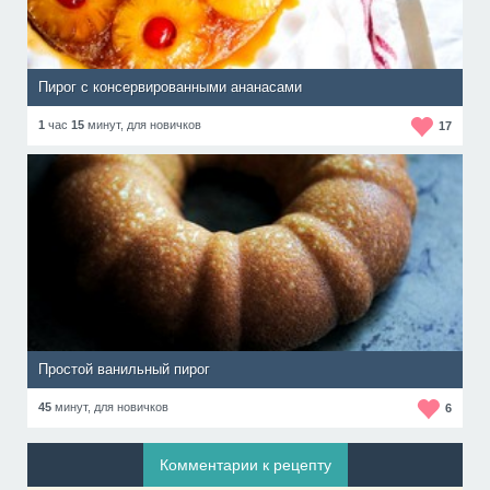
Пирог с консервированными ананасами
1
час
15
минут,
для новичков
17
Простой ванильный пирог
45
минут,
для новичков
6
Комментарии к рецепту