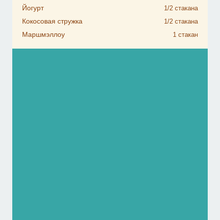
Йогурт
1/2
стакана
Кокосовая стружка
1/2
стакана
Маршмэллоу
1
стакан