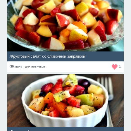
Фруктовый салат со сливочной заправкой
30
минут,
для новичков
1