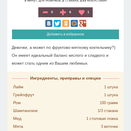
5
минут,
для новичков,
2
стакана,
253
кКал/стакан
0
6
1
Добавить в избранное
Девочки, а может по фруктово-мятному коктельчику?)
Он имеет идеальный баланс кислого и сладкого и
может стать одним из Вашим любимых.
Ингредиенты, приправы и специи
Лайм
1
штука
Грейпфрут
1
штука
Ром
100
грамм
Шампанское
1/3
стакана
Мед
1
столовая ложка
Мята
3
веточки