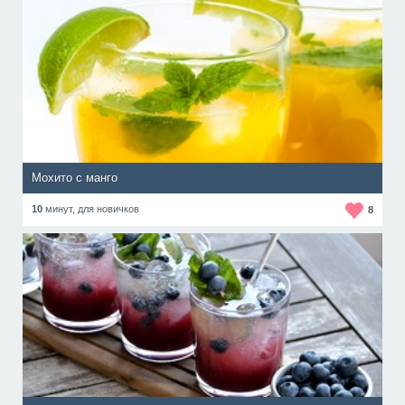
Мохито с манго
10
минут,
для новичков
8