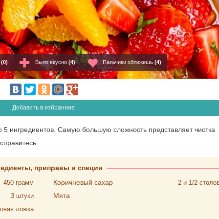
о
(0)
Было вкусно
(4)
Пальчики оближешь
(4)
Добавить в избранное
го 5 ингредиентов. Самую большую сложность представляет чистка
справитесь.
редиенты, приправы и специи
Коричневый сахар
450
грамм
2 и 1/2
столо
Мята
3
штуки
овая ложка