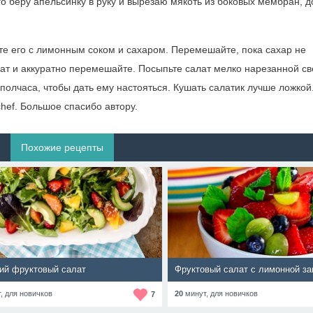
 беру апельсинку в руку и вырезаю мякоть из боковых мембран, д
те его с лимонным соком и сахаром. Перемешайте, пока сахар не
лат и аккуратно перемешайте. Посыпьте салат мелко нарезанной с
полчаса, чтобы дать ему настояться. Кушать салатик лучше ложкой
hef. Большое спасибо автору.
Похожие рецепты
ий фруктовый салат
Фруктовый салат с лимонной за
т,
для новичков
20
минут,
для новичков
7