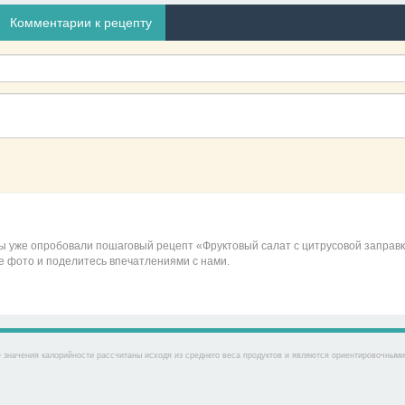
Комментарии к рецепту
вы уже опробовали пошаговый рецепт «Фруктовый салат с цитрусовой заправк
е фото и поделитесь впечатлениями с нами.
 значения калорийности рассчитаны исходя из среднего веса продуктов и являются ориентировочными. 