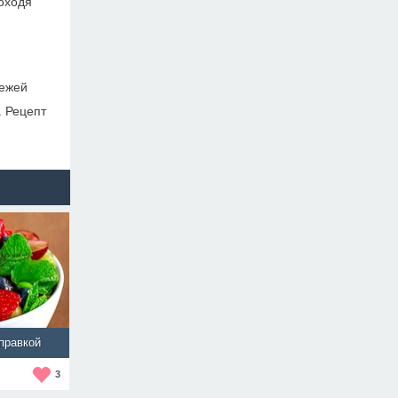
оходя
вежей
. Рецепт
правкой
3