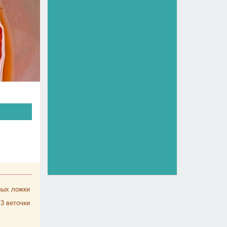
вых ложки
3
веточки