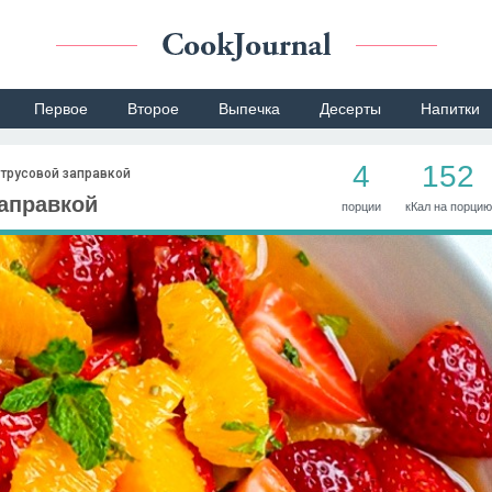
Первое
Второе
Выпечка
Десерты
Напитки
4
152
трусовой заправкой
аправкой
порции
кКал на порцию