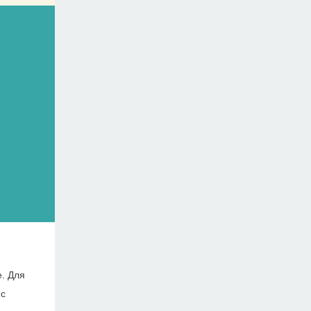
е. Для
 с