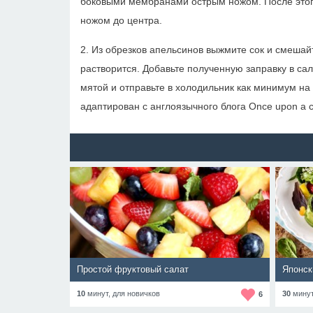
боковыми мембранами острым ножом. После этого
ножом до центра.
2. Из обрезков апельсинов выжмите сок и смешай
растворится. Добавьте полученную заправку в са
мятой и отправьте в холодильник как минимум на 
адаптирован с англоязычного блога Once upon a c
Простой фруктовый салат
Японск
10
минут,
для новичков
30
мину
6