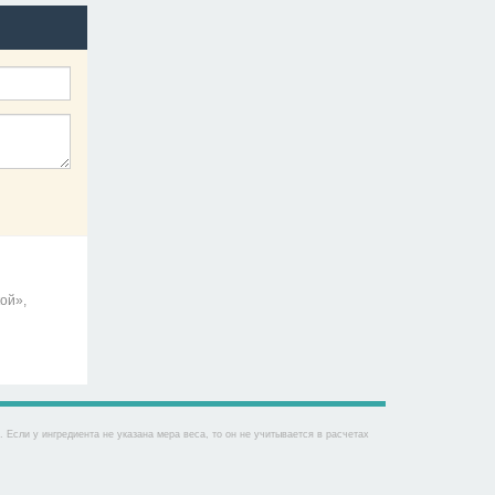
ой»,
Если у ингредиента не указана мера веса, то он не учитывается в расчетах