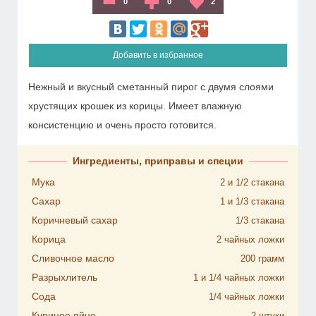
0
0
2
Добавить в избранное
Нежный и вкусный сметанный пирог с двумя слоями
хрустящих крошек из корицы. Имеет влажную
консистенцию и очень просто готовится.
Ингредиенты, приправы и специи
Мука
2 и 1/2
стакана
Сахар
1 и 1/3
стакана
Коричневый сахар
1/3
стакана
Корица
2
чайных ложки
Сливочное масло
200
грамм
Разрыхлитель
1 и 1/4
чайных ложки
Сода
1/4
чайных ложки
Куриное яйцо
2
штуки