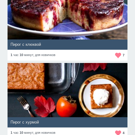
Пирог с клюквой
1
час
10
минут,
для новичков
7
Пирог с хурмой
1
час
10
минут,
для новичков
4