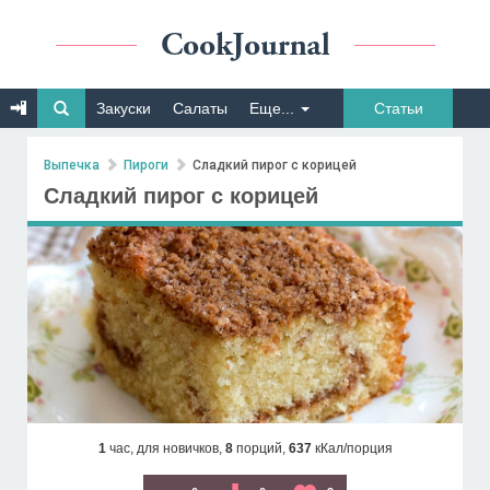
Закуски
Салаты
Еще...
Статьи
Выпечка
Пироги
Сладкий пирог с корицей
Сладкий пирог с корицей
1
час,
для новичков,
8
порций,
637
кКал/порция