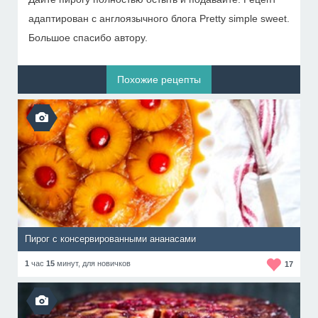
адаптирован с англоязычного блога Pretty simple sweet.
Большое спасибо автору.
Похожие рецепты
Пирог с консервированными ананасами
1
час
15
минут,
для новичков
17