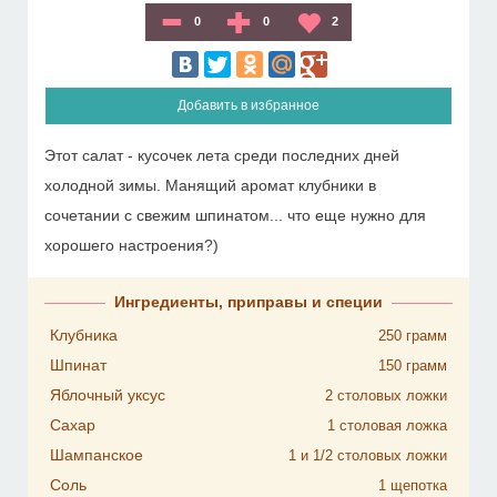
0
0
2
Добавить в избранное
Этот салат - кусочек лета среди последних дней
холодной зимы. Манящий аромат клубники в
сочетании с свежим шпинатом... что еще нужно для
хорошего настроения?)
Ингредиенты, приправы и специи
Клубника
250
грамм
Шпинат
150
грамм
Яблочный уксус
2
столовых ложки
Сахар
1
столовая ложка
Шампанское
1 и 1/2
столовых ложки
Соль
1
щепотка