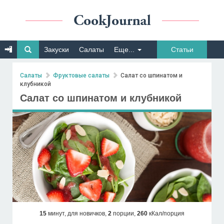
Закуски
Салаты
Еще...
Статьи
Салаты
Фруктовые салаты
Салат со шпинатом и
клубникой
Салат со шпинатом и клубникой
15
минут,
для новичков,
2
порции,
260
кКал/порция