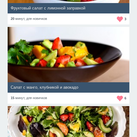
Фруктовый салат с лимонной заправкой
20
минут,
для новичков
3
Салат с манго, клубникой и авокадо
15
минут,
для новичков
6